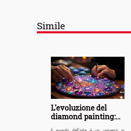
Simile
L'evoluzione del
diamond painting:
da passatempo a
Il mondo dell'arte è un universo in