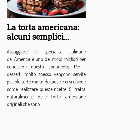
La torta americana:
alcuni semplici
consigli per la buona
Assaggiare le specialità culinarie
riuscita di questa
dell'America è uno dei modi migliori per
ricetta
conoscere questo continente. Per i
dessert, molto spesso vengono servite
piccole torte molto deliziose e ci si chiede
come realizzare queste ricette. Si tratta
naturalmente delle torte americane
originali che sono...