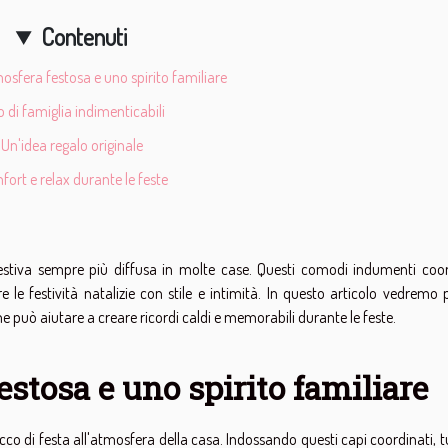
Contenuti
osfera festosa e uno spirito familiare
o di famiglia indimenticabili
Un'idea regalo originale
ort e relax durante le feste
festiva sempre più diffusa in molte case. Questi comodi indumenti coor
 le festività natalizie con stile e intimità. In questo articolo vedremo
e può aiutare a creare ricordi caldi e memorabili durante le feste.
estosa e uno spirito familiare
o di festa all'atmosfera della casa. Indossando questi capi coordinati, t