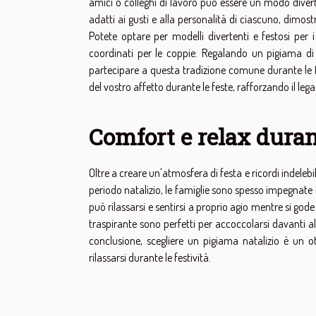
amici o colleghi di lavoro può essere un modo diverte
adatti ai gusti e alla personalità di ciascuno, dimos
Potete optare per modelli divertenti e festosi per i 
coordinati per le coppie. Regalando un pigiama di
partecipare a questa tradizione comune durante le fes
del vostro affetto durante le feste, rafforzando il lega
Comfort e relax durant
Oltre a creare un'atmosfera di festa e ricordi indelebil
periodo natalizio, le famiglie sono spesso impegnate 
può rilassarsi e sentirsi a proprio agio mentre si gode
traspirante sono perfetti per accoccolarsi davanti al 
conclusione, scegliere un pigiama natalizio è un o
rilassarsi durante le festività.