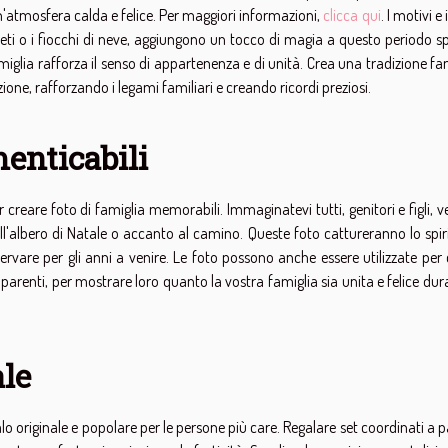
un'atmosfera calda e felice. Per maggiori informazioni,
clicca qui
. I motivi e 
 abeti o i fiocchi di neve, aggiungono un tocco di magia a questo periodo s
amiglia rafforza il senso di appartenenza e di unità. Crea una tradizione fa
ne, rafforzando i legami familiari e creando ricordi preziosi.
menticabili
reare foto di famiglia memorabili. Immaginatevi tutti, genitori e figli, ve
l'albero di Natale o accanto al camino. Queste foto cattureranno lo spir
ervare per gli anni a venire. Le foto possono anche essere utilizzate per
e parenti, per mostrare loro quanto la vostra famiglia sia unita e felice dur
ale
o originale e popolare per le persone più care. Regalare set coordinati a p