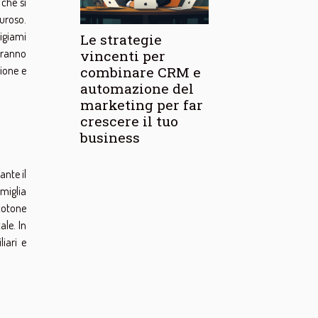
 che si
muroso.
pigiami
Le strategie
tranno
vincenti per
combinare CRM e
zione e
automazione del
marketing per far
crescere il tuo
business
ante il
amiglia
 cotone
ale. In
iari e