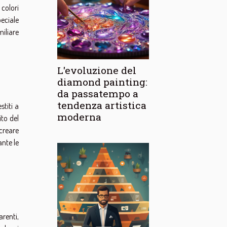
i colori
peciale
miliare
L'evoluzione del
diamond painting:
da passatempo a
tendenza artistica
stiti a
moderna
ito del
 creare
ante le
arenti,