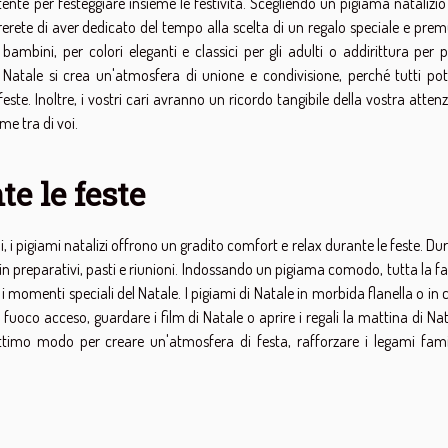
nte per festeggiare insieme le festività. Scegliendo un pigiama natalizio
trerete di aver dedicato del tempo alla scelta di un regalo speciale e pre
bambini, per colori eleganti e classici per gli adulti o addirittura per 
 Natale si crea un'atmosfera di unione e condivisione, perché tutti po
te. Inoltre, i vostri cari avranno un ricordo tangibile della vostra atten
me tra di voi.
e le feste
i, i pigiami natalizi offrono un gradito comfort e relax durante le feste. Dur
in preparativi, pasti e riunioni. Indossando un pigiama comodo, tutta la f
 i momenti speciali del Natale. I pigiami di Natale in morbida flanella o in
fuoco acceso, guardare i film di Natale o aprire i regali la mattina di Nat
ttimo modo per creare un'atmosfera di festa, rafforzare i legami famil